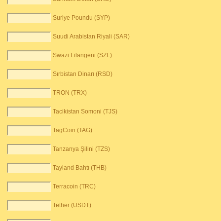
Suriye Poundu (SYP)
Suudi Arabistan Riyali (SAR)
Swazi Lilangeni (SZL)
Sırbistan Dinarı (RSD)
TRON (TRX)
Tacikistan Somoni (TJS)
TagCoin (TAG)
Tanzanya Şilini (TZS)
Tayland Bahtı (THB)
Terracoin (TRC)
Tether (USDT)