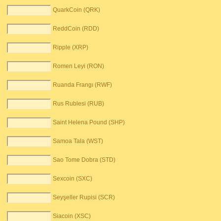
QuarkCoin (QRK)
ReddCoin (RDD)
Ripple (XRP)
Romen Leyi (RON)
Ruanda Frangı (RWF)
Rus Rublesi (RUB)
Saint Helena Pound (SHP)
Samoa Tala (WST)
Sao Tome Dobra (STD)
Sexcoin (SXC)
Seyşeller Rupisi (SCR)
Siacoin (XSC)