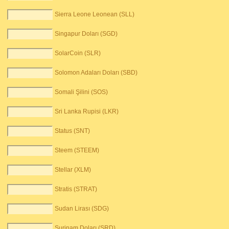
Sierra Leone Leonean (SLL)
Singapur Doları (SGD)
SolarCoin (SLR)
Solomon Adaları Doları (SBD)
Somali Şilini (SOS)
Sri Lanka Rupisi (LKR)
Status (SNT)
Steem (STEEM)
Stellar (XLM)
Stratis (STRAT)
Sudan Lirası (SDG)
Surinam Doları (SRD)