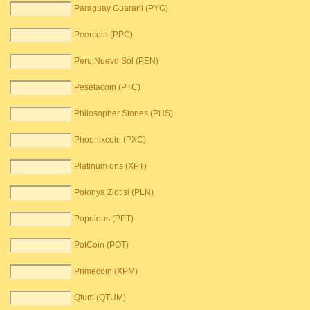
Paraguay Guarani (PYG)
Peercoin (PPC)
Peru Nuevo Sol (PEN)
Pesetacoin (PTC)
Philosopher Stones (PHS)
Phoenixcoin (PXC)
Platinum ons (XPT)
Polonya Zlotisi (PLN)
Populous (PPT)
PotCoin (POT)
Primecoin (XPM)
Qtum (QTUM)