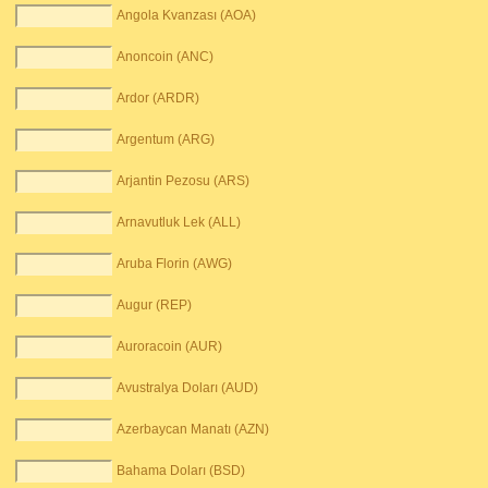
Angola Kvanzası (AOA)
Anoncoin (ANC)
Ardor (ARDR)
Argentum (ARG)
Arjantin Pezosu (ARS)
Arnavutluk Lek (ALL)
Aruba Florin (AWG)
Augur (REP)
Auroracoin (AUR)
Avustralya Doları (AUD)
Azerbaycan Manatı (AZN)
Bahama Doları (BSD)