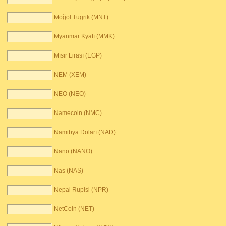
Moğol Tugrik (MNT)
Myanmar Kyatı (MMK)
Mısır Lirası (EGP)
NEM (XEM)
NEO (NEO)
Namecoin (NMC)
Namibya Doları (NAD)
Nano (NANO)
Nas (NAS)
Nepal Rupisi (NPR)
NetCoin (NET)