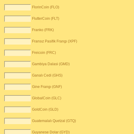
FlorinCoin (FLO)
FlutterCoin (FLT)
Franko (FRK)
Fransız Pasifik Frangı (XPF)
Freicoin (FRC)
Gambiya Dalasi (GMD)
Ganalı Cedi (GHS)
Gine Frangı (GNF)
GlobalCoin (GLC)
GoldCoin (GLD)
Guatemalalı Quetzal (GTQ)
Guyanese Dolar (GYD)