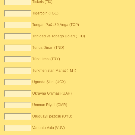
Tickets (TIX)
Tigercoin (TGC)
Tongan Pa&#39;Anga (TOP)
Trinidad ve Tobago Doları (TTD)
Tunus Dinarı (TND)
Türk Lirası (TRY)
Türkmenistan Manat (TMT)
Uganda Şilini (UGX)
Ukrayna Grivnası (UAH)
Umman Riyali (OMR)
Uruguaylı pezosu (UYU)
Vanuatu Vatu (VUV)