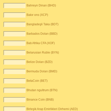
Bahreyn Dinarı (BHD)
Bakır ons (XCP)
Bangladeşli Taka (BDT)
Barbados Doları (BBD)
Batı Afrika CFA (XOF)
Belarusian Ruble (BYN)
Belize Doları (BZD)
Bermuda Doları (BMD)
BetaCoin (BET)
Bhutan ngultrum (BTN)
Binance Coin (BNB)
Birleşik Arap Emirlikleri Dirhemi (AED)