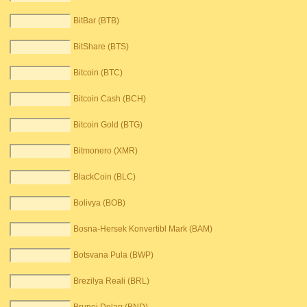
BitBar (BTB)
BitShare (BTS)
Bitcoin (BTC)
Bitcoin Cash (BCH)
Bitcoin Gold (BTG)
Bitmonero (XMR)
BlackCoin (BLC)
Bolivya (BOB)
Bosna-Hersek Konvertibl Mark (BAM)
Botsvana Pula (BWP)
Brezilya Reali (BRL)