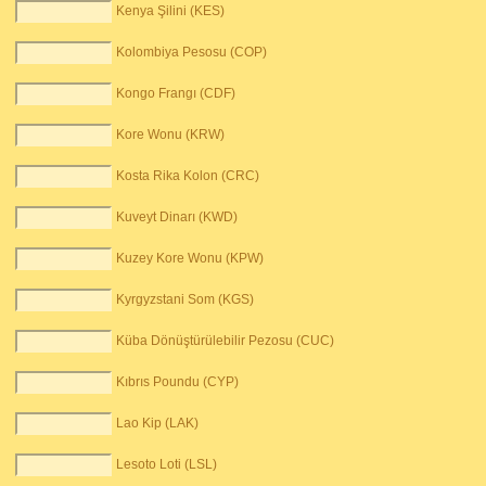
Kenya Şilini (KES)
Kolombiya Pesosu (COP)
Kongo Frangı (CDF)
Kore Wonu (KRW)
Kosta Rika Kolon (CRC)
Kuveyt Dinarı (KWD)
Kuzey Kore Wonu (KPW)
Kyrgyzstani Som (KGS)
Küba Dönüştürülebilir Pezosu (CUC)
Kıbrıs Poundu (CYP)
Lao Kip (LAK)
Lesoto Loti (LSL)