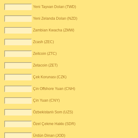
Yeni Tayvan Doları (TWD)
Yeni Zelanda Doları (NZD)
Zambian Kwacha (ZMW)
Zcash (ZEC)
Zeitcoin (ZTC)
Zetacoin (ZET)
Çek Korunası (CZK)
Çin Offshore Yuan (CNH)
Çin Yuan (CNY)
Özbekistanlı Som (UZS)
Özel Çekme Hakkı (SDR)
Ürdün Dinarı (JOD)