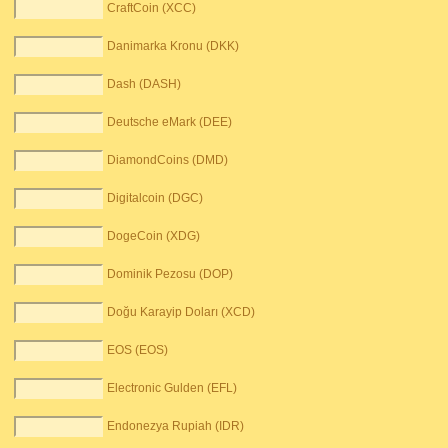
CraftCoin (XCC)
Danimarka Kronu (DKK)
Dash (DASH)
Deutsche eMark (DEE)
DiamondCoins (DMD)
Digitalcoin (DGC)
DogeCoin (XDG)
Dominik Pezosu (DOP)
Doğu Karayip Doları (XCD)
EOS (EOS)
Electronic Gulden (EFL)
Endonezya Rupiah (IDR)