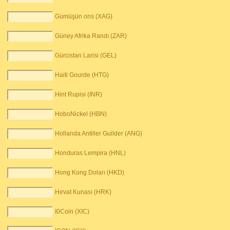
Gümüşün ons (XAG)
Güney Afrika Randı (ZAR)
Gürcistan Larisi (GEL)
Haiti Gourde (HTG)
Hint Rupisi (INR)
HoboNickel (HBN)
Hollanda Antiller Guilder (ANG)
Honduras Lempira (HNL)
Hong Kong Doları (HKD)
Hırvat Kunası (HRK)
I0Coin (XIC)