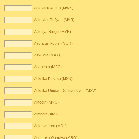
Malavili Kwacha (MWK)
Maldivler Rufiyaa (MVR)
Malezya Ringiti (MYR)
Mauritius Rupisi (MUR)
MaxCoin (MAX)
Megacoin (MEC)
Meksika Pesosu (MXN)
Meksika Unidad De İnversiyon (MXV)
Mincoin (MNC)
Mintcoin (XMT)
Moldova Leu (MDL)
Moritanya Ouguiya (MRO)