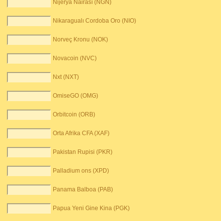
Nijerya Nairası (NGN)
Nikaragualı Cordoba Oro (NIO)
Norveç Kronu (NOK)
Novacoin (NVC)
Nxt (NXT)
OmiseGO (OMG)
Orbitcoin (ORB)
Orta Afrika CFA (XAF)
Pakistan Rupisi (PKR)
Palladium ons (XPD)
Panama Balboa (PAB)
Papua Yeni Gine Kina (PGK)