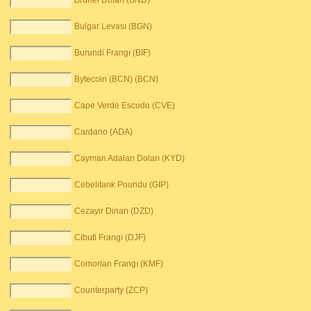
Brunei Doları (BND)
Bulgar Levası (BGN)
Burundi Frangı (BIF)
Bytecoin (BCN) (BCN)
Cape Verde Escudo (CVE)
Cardano (ADA)
Cayman Adaları Doları (KYD)
Cebelitarık Poundu (GIP)
Cezayir Dinarı (DZD)
Cibuti Frangı (DJF)
Comorian Frangı (KMF)
Counterparty (ZCP)