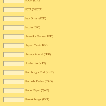
ICON (ICX)
IOTA (MIOTA)
Irak Dinarı (IQD)
Ixcoin (IXC)
Jamaika Doları (JMD)
Japon Yeni (JPY)
Jersey Pound (JEP)
Joulecoin (XJO)
Kamboçya Riel (KHR)
Kanada Doları (CAD)
Katar Riyali (QAR)
Kazak tenge (KZT)