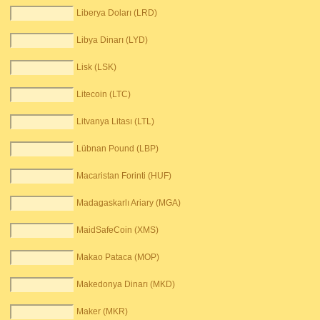
Liberya Doları (LRD)
Libya Dinarı (LYD)
Lisk (LSK)
Litecoin (LTC)
Litvanya Litası (LTL)
Lübnan Pound (LBP)
Macaristan Forinti (HUF)
Madagaskarlı Ariary (MGA)
MaidSafeCoin (XMS)
Makao Pataca (MOP)
Makedonya Dinarı (MKD)
Maker (MKR)