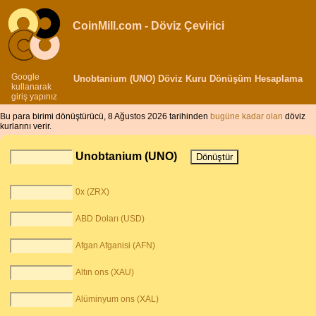
CoinMill.com - Döviz Çevirici
Google
Unobtanium (UNO) Döviz Kuru Dönüşüm Hesaplama
kullanarak
giriş yapınız
Bu para birimi dönüştürücü, 8 Ağustos 2026 tarihinden
bugüne kadar olan
döviz
kurlarını verir.
Unobtanium (UNO)
0x (ZRX)
ABD Doları (USD)
Afgan Afganisi (AFN)
Altın ons (XAU)
Alüminyum ons (XAL)