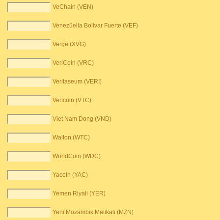
VeChain (VEN)
Venezüella Bolivar Fuerte (VEF)
Verge (XVG)
VeriCoin (VRC)
Veritaseum (VERI)
Vertcoin (VTC)
Viet Nam Dong (VND)
Walton (WTC)
WorldCoin (WDC)
Yacoin (YAC)
Yemen Riyali (YER)
Yeni Mozambik Metikali (MZN)