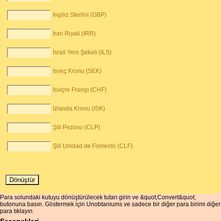
İngiliz Sterlini (GBP)
İran Riyali (IRR)
İsrail Yeni Şekeli (ILS)
İsveç Kronu (SEK)
İsviçre Frangı (CHF)
İzlanda Kronu (ISK)
Şili Pezosu (CLP)
Şili Unidad de Fomento (CLF)
Para solundaki kutuyu dönüştürülecek tutarı girin ve &quot;Convert&quot;
butonuna basın. Göstermek için Unobtaniums ve sadece bir diğer para birimi diğer
para tıklayın.