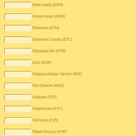
Eritre Nakfa (ERN)
Ermeni dram (AMD)
Ethereum (ETH)
Ethereum Classic (ETC)
Etiyopyalı Birr (ETB)
Euro (EUR)
Falkland Adaları Sterlini (FKP)
Fas Dirhemi (MAD)
Fastcoin (FST)
Feathercoin (FTC)
Fiji Doları (FJD)
Filipin Pezosu (PHP)