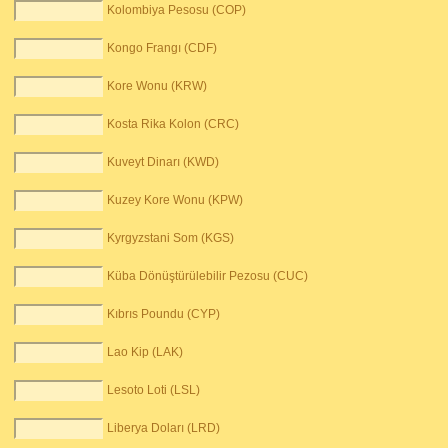
Kolombiya Pesosu (COP)
Kongo Frangı (CDF)
Kore Wonu (KRW)
Kosta Rika Kolon (CRC)
Kuveyt Dinarı (KWD)
Kuzey Kore Wonu (KPW)
Kyrgyzstani Som (KGS)
Küba Dönüştürülebilir Pezosu (CUC)
Kıbrıs Poundu (CYP)
Lao Kip (LAK)
Lesoto Loti (LSL)
Liberya Doları (LRD)