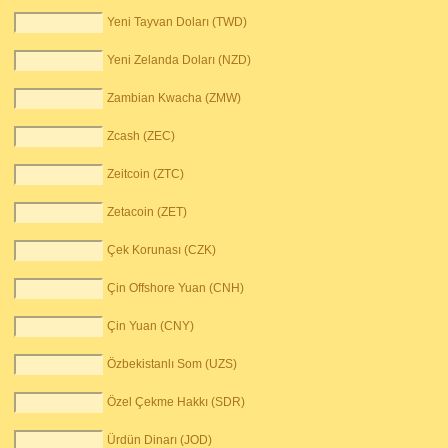
Yeni Tayvan Doları (TWD)
Yeni Zelanda Doları (NZD)
Zambian Kwacha (ZMW)
Zcash (ZEC)
Zeitcoin (ZTC)
Zetacoin (ZET)
Çek Korunası (CZK)
Çin Offshore Yuan (CNH)
Çin Yuan (CNY)
Özbekistanlı Som (UZS)
Özel Çekme Hakkı (SDR)
Ürdün Dinarı (JOD)