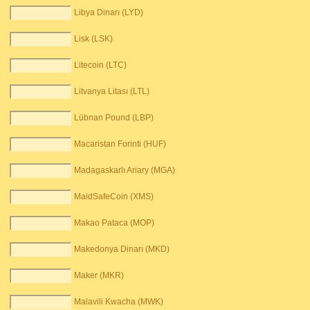
Libya Dinarı (LYD)
Lisk (LSK)
Litecoin (LTC)
Litvanya Litası (LTL)
Lübnan Pound (LBP)
Macaristan Forinti (HUF)
Madagaskarlı Ariary (MGA)
MaidSafeCoin (XMS)
Makao Pataca (MOP)
Makedonya Dinarı (MKD)
Maker (MKR)
Malavili Kwacha (MWK)