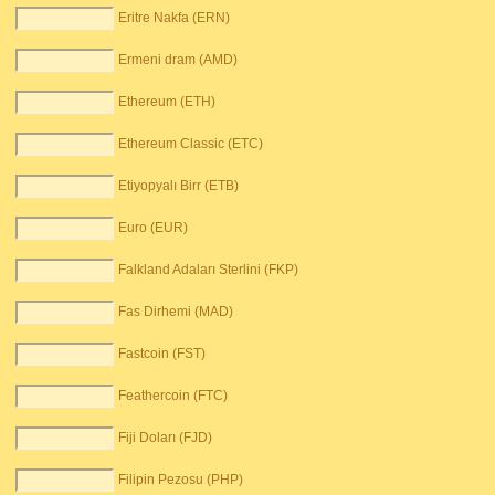
Eritre Nakfa (ERN)
Ermeni dram (AMD)
Ethereum (ETH)
Ethereum Classic (ETC)
Etiyopyalı Birr (ETB)
Euro (EUR)
Falkland Adaları Sterlini (FKP)
Fas Dirhemi (MAD)
Fastcoin (FST)
Feathercoin (FTC)
Fiji Doları (FJD)
Filipin Pezosu (PHP)