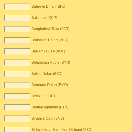
Bahreyn Dinarı (BHD)
Bakır ons (XCP)
Bangladeşli Taka (BDT)
Barbados Doları (BBD)
Batı Afrika CFA (XOF)
Belarusian Ruble (BYN)
Belize Doları (BZD)
Bermuda Doları (BMD)
BetaCoin (BET)
Bhutan ngultrum (BTN)
Binance Coin (BNB)
Birleşik Arap Emirlikleri Dirhemi (AED)