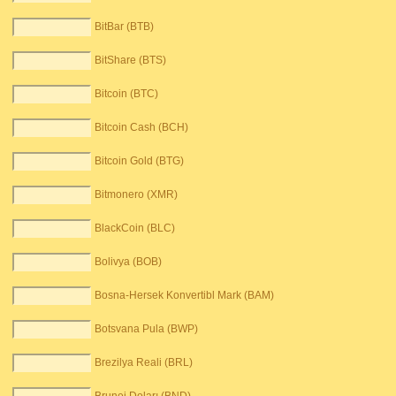
BitBar (BTB)
BitShare (BTS)
Bitcoin (BTC)
Bitcoin Cash (BCH)
Bitcoin Gold (BTG)
Bitmonero (XMR)
BlackCoin (BLC)
Bolivya (BOB)
Bosna-Hersek Konvertibl Mark (BAM)
Botsvana Pula (BWP)
Brezilya Reali (BRL)