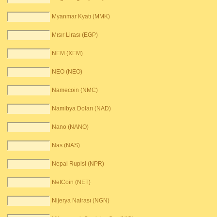
Myanmar Kyatı (MMK)
Mısır Lirası (EGP)
NEM (XEM)
NEO (NEO)
Namecoin (NMC)
Namibya Doları (NAD)
Nano (NANO)
Nas (NAS)
Nepal Rupisi (NPR)
NetCoin (NET)
Nijerya Nairası (NGN)