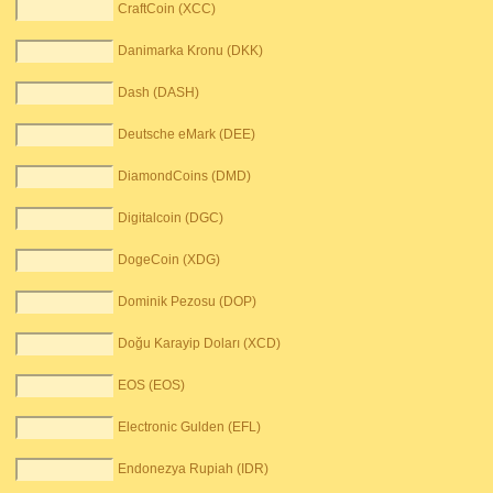
CraftCoin (XCC)
Danimarka Kronu (DKK)
Dash (DASH)
Deutsche eMark (DEE)
DiamondCoins (DMD)
Digitalcoin (DGC)
DogeCoin (XDG)
Dominik Pezosu (DOP)
Doğu Karayip Doları (XCD)
EOS (EOS)
Electronic Gulden (EFL)
Endonezya Rupiah (IDR)