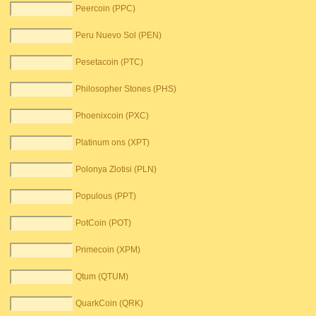
Peercoin (PPC)
Peru Nuevo Sol (PEN)
Pesetacoin (PTC)
Philosopher Stones (PHS)
Phoenixcoin (PXC)
Platinum ons (XPT)
Polonya Zlotisi (PLN)
Populous (PPT)
PotCoin (POT)
Primecoin (XPM)
Qtum (QTUM)
QuarkCoin (QRK)