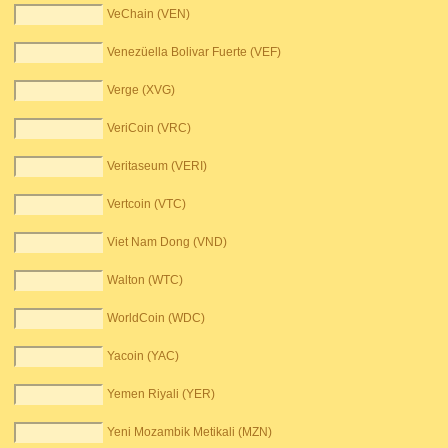
VeChain (VEN)
Venezüella Bolivar Fuerte (VEF)
Verge (XVG)
VeriCoin (VRC)
Veritaseum (VERI)
Vertcoin (VTC)
Viet Nam Dong (VND)
Walton (WTC)
WorldCoin (WDC)
Yacoin (YAC)
Yemen Riyali (YER)
Yeni Mozambik Metikali (MZN)