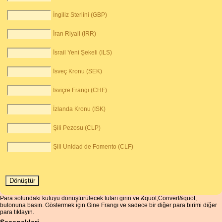
İngiliz Sterlini (GBP)
İran Riyali (IRR)
İsrail Yeni Şekeli (ILS)
İsveç Kronu (SEK)
İsviçre Frangı (CHF)
İzlanda Kronu (ISK)
Şili Pezosu (CLP)
Şili Unidad de Fomento (CLF)
Para solundaki kutuyu dönüştürülecek tutarı girin ve &quot;Convert&quot;
butonuna basın. Göstermek için Gine Frangı ve sadece bir diğer para birimi diğer
para tıklayın.