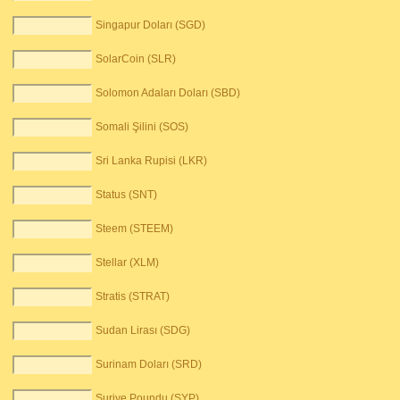
Singapur Doları (SGD)
SolarCoin (SLR)
Solomon Adaları Doları (SBD)
Somali Şilini (SOS)
Sri Lanka Rupisi (LKR)
Status (SNT)
Steem (STEEM)
Stellar (XLM)
Stratis (STRAT)
Sudan Lirası (SDG)
Surinam Doları (SRD)
Suriye Poundu (SYP)