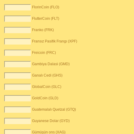
FlorinCoin (FLO)
FlutterCoin (FLT)
Franko (FRK)
Fransız Pasifik Frangı (XPF)
Freicoin (FRC)
Gambiya Dalasi (GMD)
Ganalı Cedi (GHS)
GlobalCoin (GLC)
GoldCoin (GLD)
Guatemalalı Quetzal (GTQ)
Guyanese Dolar (GYD)
Gümüşün ons (XAG)