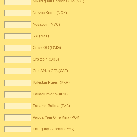
Nikaragualı Cordoba Oro (NIO)
Norveç Kronu (NOK)
Novacoin (NVC)
Nxt (NXT)
OmiseGO (OMG)
Orbitcoin (ORB)
Orta Afrika CFA (XAF)
Pakistan Rupisi (PKR)
Palladium ons (XPD)
Panama Balboa (PAB)
Papua Yeni Gine Kina (PGK)
Paraguay Guarani (PYG)