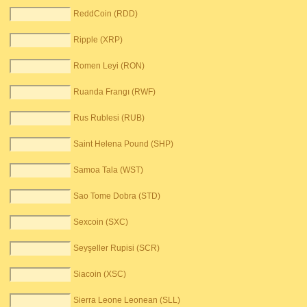
ReddCoin (RDD)
Ripple (XRP)
Romen Leyi (RON)
Ruanda Frangı (RWF)
Rus Rublesi (RUB)
Saint Helena Pound (SHP)
Samoa Tala (WST)
Sao Tome Dobra (STD)
Sexcoin (SXC)
Seyşeller Rupisi (SCR)
Siacoin (XSC)
Sierra Leone Leonean (SLL)