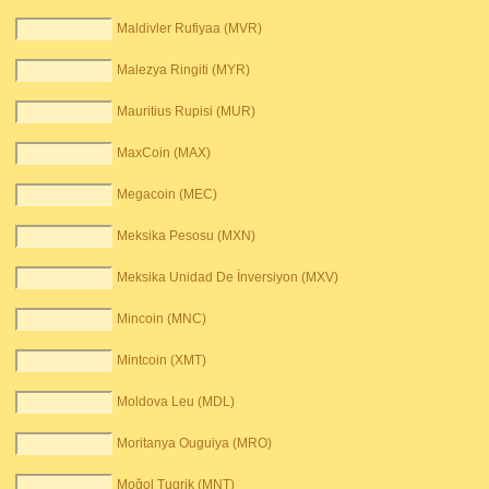
Maldivler Rufiyaa (MVR)
Malezya Ringiti (MYR)
Mauritius Rupisi (MUR)
MaxCoin (MAX)
Megacoin (MEC)
Meksika Pesosu (MXN)
Meksika Unidad De İnversiyon (MXV)
Mincoin (MNC)
Mintcoin (XMT)
Moldova Leu (MDL)
Moritanya Ouguiya (MRO)
Moğol Tugrik (MNT)