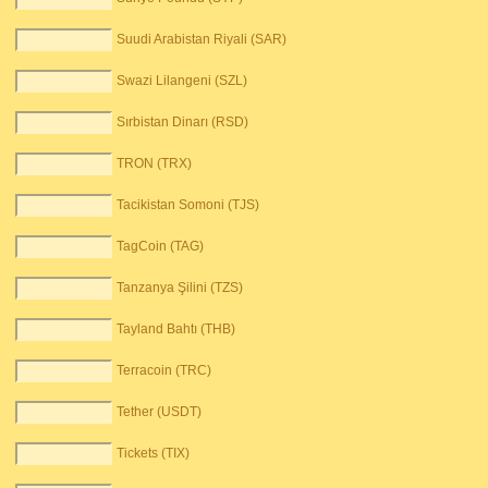
Suudi Arabistan Riyali (SAR)
Swazi Lilangeni (SZL)
Sırbistan Dinarı (RSD)
TRON (TRX)
Tacikistan Somoni (TJS)
TagCoin (TAG)
Tanzanya Şilini (TZS)
Tayland Bahtı (THB)
Terracoin (TRC)
Tether (USDT)
Tickets (TIX)