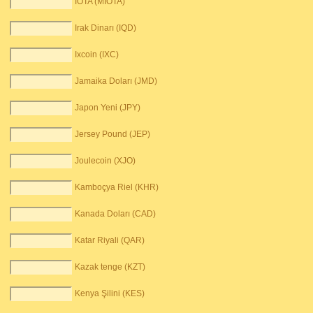
IOTA (MIOTA)
Irak Dinarı (IQD)
Ixcoin (IXC)
Jamaika Doları (JMD)
Japon Yeni (JPY)
Jersey Pound (JEP)
Joulecoin (XJO)
Kamboçya Riel (KHR)
Kanada Doları (CAD)
Katar Riyali (QAR)
Kazak tenge (KZT)
Kenya Şilini (KES)