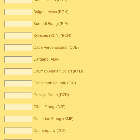
Brunei Doları (BND)
Bulgar Levası (BGN)
Burundi Frangı (BIF)
Bytecoin (BCN) (BCN)
Cape Verde Escudo (CVE)
Cardano (ADA)
Cayman Adaları Doları (KYD)
Cebelitarık Poundu (GIP)
Cezayir Dinarı (DZD)
Cibuti Frangı (DJF)
Comorian Frangı (KMF)
Counterparty (ZCP)