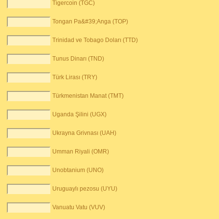
Tigercoin (TGC)
Tongan Pa&#39;Anga (TOP)
Trinidad ve Tobago Doları (TTD)
Tunus Dinarı (TND)
Türk Lirası (TRY)
Türkmenistan Manat (TMT)
Uganda Şilini (UGX)
Ukrayna Grivnası (UAH)
Umman Riyali (OMR)
Unobtanium (UNO)
Uruguaylı pezosu (UYU)
Vanuatu Vatu (VUV)