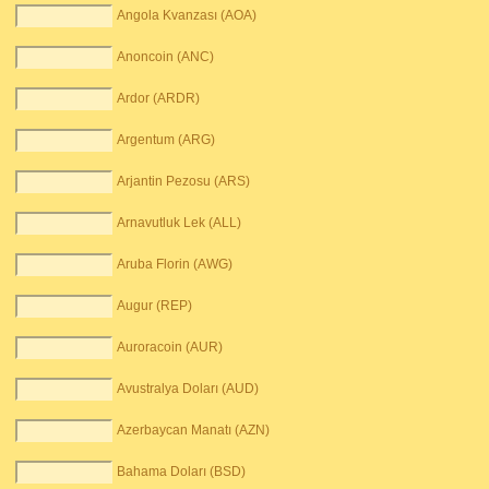
Angola Kvanzası (AOA)
Anoncoin (ANC)
Ardor (ARDR)
Argentum (ARG)
Arjantin Pezosu (ARS)
Arnavutluk Lek (ALL)
Aruba Florin (AWG)
Augur (REP)
Auroracoin (AUR)
Avustralya Doları (AUD)
Azerbaycan Manatı (AZN)
Bahama Doları (BSD)