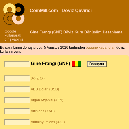
CoinMill.com - Döviz Çevirici
Google
Gine Frangı (GNF) Döviz Kuru Dönüşüm Hesaplama
kullanarak
giriş yapınız
Bu para birimi dönüştürücü, 5 Ağustos 2026 tarihinden
bugüne kadar olan
döviz
kurlarını verir.
Gine Frangı (GNF)
0x (ZRX)
ABD Doları (USD)
Afgan Afganisi (AFN)
Altın ons (XAU)
Alüminyum ons (XAL)