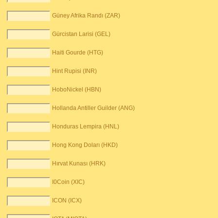
Güney Afrika Randı (ZAR)
Gürcistan Larisi (GEL)
Haiti Gourde (HTG)
Hint Rupisi (INR)
HoboNickel (HBN)
Hollanda Antiller Guilder (ANG)
Honduras Lempira (HNL)
Hong Kong Doları (HKD)
Hırvat Kunası (HRK)
I0Coin (XIC)
ICON (ICX)