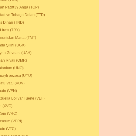
an Pa&#39;Anga (TOP)
idad ve Tobago Doları (TTD)
s Dinarı (TND)
 Lirası (TRY)
menistan Manat (TMT)
da Şilini (UGX)
yna Grivnası (UAH)
n Riyali (OMR)
tanium (UNO)
uaylı pezosu (UYU)
atu Vatu (VUV)
ain (VEN)
züella Bolivar Fuerte (VEF)
e (XVG)
Coin (VRC)
taseum (VERI)
coin (VTC)