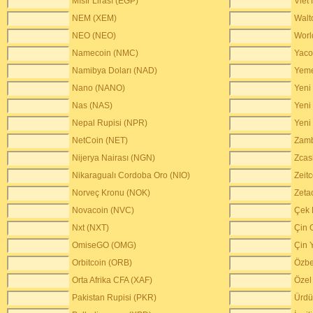
Mısır Lirası (EGP)
Viet
NEM (XEM)
Walt
NEO (NEO)
Worl
Namecoin (NMC)
Yaco
Namibya Doları (NAD)
Yeme
Nano (NANO)
Yeni
Nas (NAS)
Yeni
Nepal Rupisi (NPR)
Yeni
NetCoin (NET)
Zam
Nijerya Nairası (NGN)
Zcas
Nikaragualı Cordoba Oro (NIO)
Zeit
Norveç Kronu (NOK)
Zeta
Novacoin (NVC)
Çek 
Nxt (NXT)
Çin 
OmiseGO (OMG)
Çin 
Orbitcoin (ORB)
Özbe
Orta Afrika CFA (XAF)
Özel
Pakistan Rupisi (PKR)
Ürdü