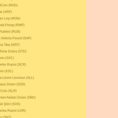
dCoin (RDD)
le (XRP)
n Leyi (RON)
da Frangı (RWF)
Rublesi (RUB)
t Helena Pound (SHP)
a Tala (WST)
Tome Dobra (STD)
oin (SXC)
eller Rupisi (SCR)
oin (XSC)
ra Leone Leonean (SLL)
apur Doları (SGD)
rCoin (SLR)
mon Adaları Doları (SBD)
li Şilini (SOS)
Lanka Rupisi (LKR)
us (SNT)