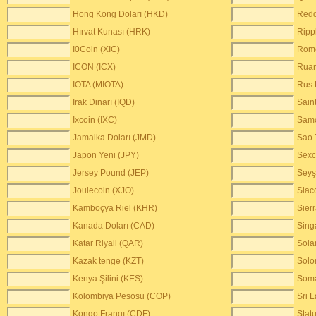
Hong Kong Doları (HKD)
Red
Hırvat Kunası (HRK)
Ripp
I0Coin (XIC)
Rome
ICON (ICX)
Ruan
IOTA (MIOTA)
Rus 
Irak Dinarı (IQD)
Sain
Ixcoin (IXC)
Samo
Jamaika Doları (JMD)
Sao 
Japon Yeni (JPY)
Sexc
Jersey Pound (JEP)
Seyş
Joulecoin (XJO)
Siac
Kamboçya Riel (KHR)
Sier
Kanada Doları (CAD)
Sing
Katar Riyali (QAR)
Sola
Kazak tenge (KZT)
Solo
Kenya Şilini (KES)
Soma
Kolombiya Pesosu (COP)
Sri 
Kongo Frangı (CDF)
Stat