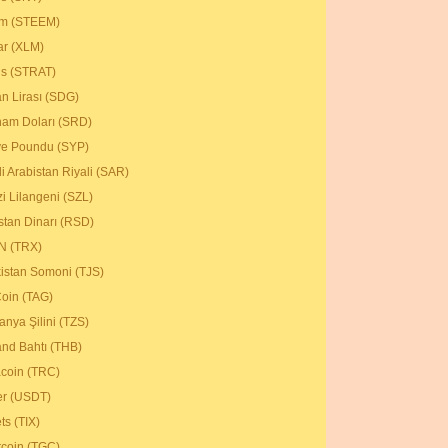
em (STEEM)
lar (XLM)
tis (STRAT)
n Lirası (SDG)
nam Doları (SRD)
ye Poundu (SYP)
i Arabistan Riyali (SAR)
i Lilangeni (SZL)
istan Dinarı (RSD)
N (TRX)
kistan Somoni (TJS)
oin (TAG)
anya Şilini (TZS)
and Bahtı (THB)
acoin (TRC)
er (USDT)
ts (TIX)
rcoin (TGC)