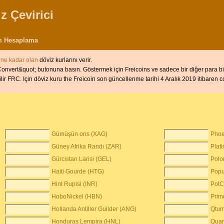
z Çevirici
m Hesaplama
ne kadar olan
döviz kurlarını verir.
onvert&quot; butonuna basın. Göstermek için Freicoins ve sadece bir diğer para biri
ilir FRC. Için döviz kuru the Freicoin son güncellenme tarihi 4 Aralık 2019 itibare
Gümüşün ons (XAG)
Phoe
Güney Afrika Randı (ZAR)
Plat
Gürcistan Larisi (GEL)
Polo
Haiti Gourde (HTG)
Popu
Hint Rupisi (INR)
PotC
HoboNickel (HBN)
Prim
Hollanda Antiller Guilder (ANG)
Qtu
Honduras Lempira (HNL)
Quar