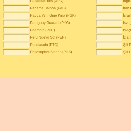
Palladium ons (XPD)
İngil
Panama Balboa (PAB)
İran 
Papua Yeni Gine Kina (PGK)
İsrai
Paraguay Guarani (PYG)
İsve
Peercoin (PPC)
İsvi
Peru Nuevo Sol (PEN)
İzla
Pesetacoin (PTC)
Şili
Philosopher Stones (PHS)
Şili