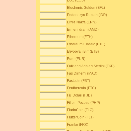
EOS (EOS)
Electronic Gulden (EFL)
Endonezya Rupiah (IDR)
Eritre Nakfa (ERN)
Ermeni dram (AMD)
Ethereum (ETH)
Ethereum Classic (ETC)
Etiyopyalı Birr (ETB)
Euro (EUR)
Falkland Adaları Sterlini (FKP)
Fas Dirhemi (MAD)
Fastcoin (FST)
Feathercoin (FTC)
Fiji Doları (FJD)
Filipin Pezosu (PHP)
FlorinCoin (FLO)
FlutterCoin (FLT)
Franko (FRK)