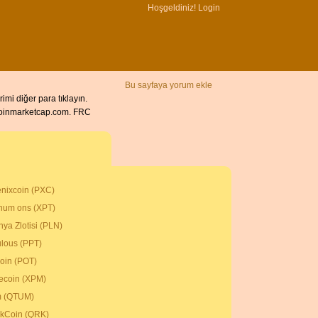
Hoşgeldiniz!
Login
Bu sayfaya yorum ekle
mi diğer para tıklayın.
n coinmarketcap.com. FRC
nixcoin (PXC)
inum ons (XPT)
nya Zlotisi (PLN)
lous (PPT)
oin (POT)
ecoin (XPM)
m (QTUM)
kCoin (QRK)