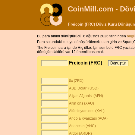
CoinMill.com - Dövi
Freicoin (FRC) Döviz Kuru Dönüşü
Bu para birimi dönüştürücü, 6 Ağustos 2026 tarihinden
bugü
Para solundaki kutuyu dönüştürülecek tutarı girin ve &quot;C
The Freicoin para içinde Hiç ülke. Için sembolü FRC yazılab
dönüşüm faktörü var 12 önemli basamak.
Freicoin (FRC)
0x (ZRX)
ABD Doları (USD)
Afgan Afganisi (AFN)
Altın ons (XAU)
Alüminyum ons (XAL)
Angola Kvanzası (AOA)
Anoncoin (ANC)
Ardor (ARDR)