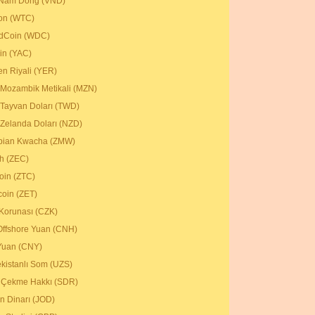
 Nam Dong (VND)
on (WTC)
dCoin (WDC)
in (YAC)
n Riyali (YER)
 Mozambik Metikali (MZN)
 Tayvan Doları (TWD)
 Zelanda Doları (NZD)
bian Kwacha (ZMW)
h (ZEC)
coin (ZTC)
coin (ZET)
Korunası (CZK)
Offshore Yuan (CNH)
Yuan (CNY)
kistanlı Som (UZS)
 Çekme Hakkı (SDR)
n Dinarı (JOD)