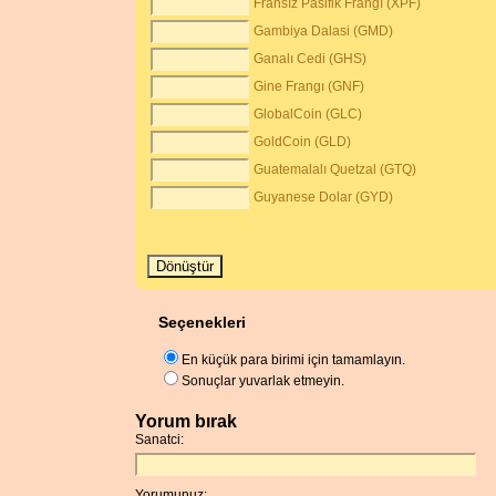
Fransız Pasifik Frangı (XPF)
Gambiya Dalasi (GMD)
Ganalı Cedi (GHS)
Gine Frangı (GNF)
GlobalCoin (GLC)
GoldCoin (GLD)
Guatemalalı Quetzal (GTQ)
Guyanese Dolar (GYD)
Seçenekleri
En küçük para birimi için tamamlayın.
Sonuçlar yuvarlak etmeyin.
Yorum bırak
Sanatci:
Yorumunuz: