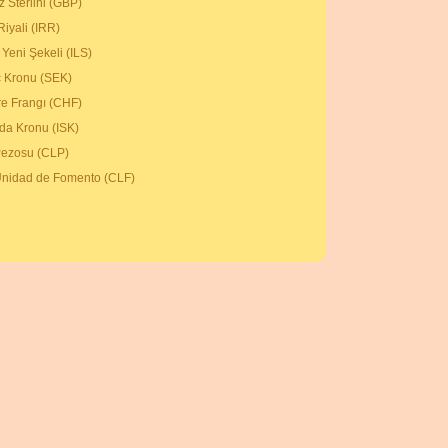
iz Sterlini (GBP)
Riyali (IRR)
l Yeni Şekeli (ILS)
ç Kronu (SEK)
çre Frangı (CHF)
nda Kronu (ISK)
 Pezosu (CLP)
 Unidad de Fomento (CLF)