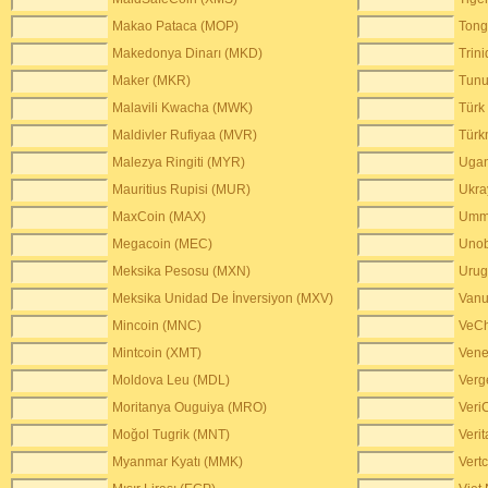
Makao Pataca (MOP)
Tong
Makedonya Dinarı (MKD)
Trin
Maker (MKR)
Tunu
Malavili Kwacha (MWK)
Türk
Maldivler Rufiyaa (MVR)
Türk
Malezya Ringiti (MYR)
Ugan
Mauritius Rupisi (MUR)
Ukra
MaxCoin (MAX)
Umma
Megacoin (MEC)
Unob
Meksika Pesosu (MXN)
Urug
Meksika Unidad De İnversiyon (MXV)
Vanu
Mincoin (MNC)
VeCh
Mintcoin (XMT)
Vene
Moldova Leu (MDL)
Verg
Moritanya Ouguiya (MRO)
Veri
Moğol Tugrik (MNT)
Veri
Myanmar Kyatı (MMK)
Vert