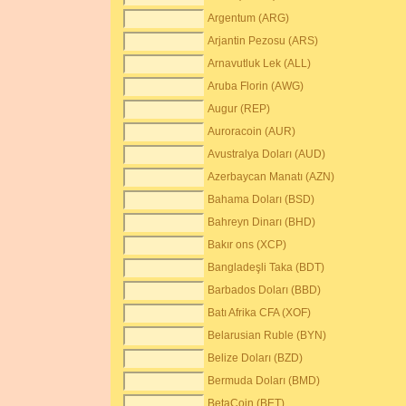
Argentum (ARG)
Arjantin Pezosu (ARS)
Arnavutluk Lek (ALL)
Aruba Florin (AWG)
Augur (REP)
Auroracoin (AUR)
Avustralya Doları (AUD)
Azerbaycan Manatı (AZN)
Bahama Doları (BSD)
Bahreyn Dinarı (BHD)
Bakır ons (XCP)
Bangladeşli Taka (BDT)
Barbados Doları (BBD)
Batı Afrika CFA (XOF)
Belarusian Ruble (BYN)
Belize Doları (BZD)
Bermuda Doları (BMD)
BetaCoin (BET)