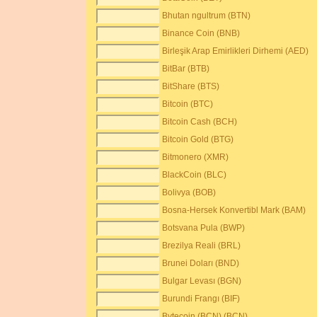
Bhutan ngultrum (BTN)
Binance Coin (BNB)
Birleşik Arap Emirlikleri Dirhemi (AED)
BitBar (BTB)
BitShare (BTS)
Bitcoin (BTC)
Bitcoin Cash (BCH)
Bitcoin Gold (BTG)
Bitmonero (XMR)
BlackCoin (BLC)
Bolivya (BOB)
Bosna-Hersek Konvertibl Mark (BAM)
Botsvana Pula (BWP)
Brezilya Reali (BRL)
Brunei Doları (BND)
Bulgar Levası (BGN)
Burundi Frangı (BIF)
Bytecoin (BCN) (BCN)