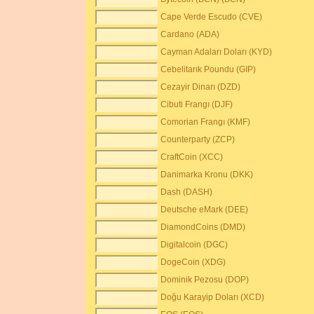
Cape Verde Escudo (CVE)
Cardano (ADA)
Cayman Adaları Doları (KYD)
Cebelitarık Poundu (GIP)
Cezayir Dinarı (DZD)
Cibuti Frangı (DJF)
Comorian Frangı (KMF)
Counterparty (ZCP)
CraftCoin (XCC)
Danimarka Kronu (DKK)
Dash (DASH)
Deutsche eMark (DEE)
DiamondCoins (DMD)
Digitalcoin (DGC)
DogeCoin (XDG)
Dominik Pezosu (DOP)
Doğu Karayip Doları (XCD)