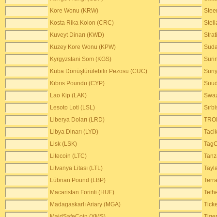
Kore Wonu (KRW)
Ste
Kosta Rika Kolon (CRC)
Stel
Kuveyt Dinarı (KWD)
Stra
Kuzey Kore Wonu (KPW)
Suda
Kyrgyzstani Som (KGS)
Suri
Küba Dönüştürülebilir Pezosu (CUC)
Suri
Kıbrıs Poundu (CYP)
Suud
Lao Kip (LAK)
Swaz
Lesoto Loti (LSL)
Sırb
Liberya Doları (LRD)
TRO
Libya Dinarı (LYD)
Taci
Lisk (LSK)
TagC
Litecoin (LTC)
Tanz
Litvanya Litası (LTL)
Tayl
Lübnan Pound (LBP)
Terr
Macaristan Forinti (HUF)
Teth
Madagaskarlı Ariary (MGA)
Ticke
MaidSafeCoin (XMS)
Tige