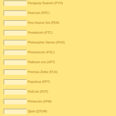
Paraguay Guarani (PYG)
Peercoin (PPC)
Peru Nuevo Sol (PEN)
Pesetacoin (PTC)
Philosopher Stones (PHS)
Phoenixcoin (PXC)
Platinum ons (XPT)
Polonya Zlotisi (PLN)
Populous (PPT)
PotCoin (POT)
Primecoin (XPM)
Qtum (QTUM)