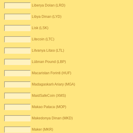
Liberya Doları (LRD)
Libya Dinarı (LYD)
Lisk (LSK)
Litecoin (LTC)
Litvanya Litası (LTL)
Lübnan Pound (LBP)
Macaristan Forinti (HUF)
Madagaskarlı Ariary (MGA)
MaidSafeCoin (XMS)
Makao Pataca (MOP)
Makedonya Dinarı (MKD)
Maker (MKR)