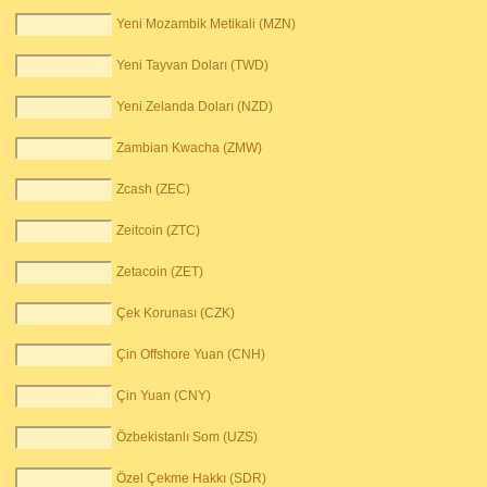
Yeni Mozambik Metikali (MZN)
Yeni Tayvan Doları (TWD)
Yeni Zelanda Doları (NZD)
Zambian Kwacha (ZMW)
Zcash (ZEC)
Zeitcoin (ZTC)
Zetacoin (ZET)
Çek Korunası (CZK)
Çin Offshore Yuan (CNH)
Çin Yuan (CNY)
Özbekistanlı Som (UZS)
Özel Çekme Hakkı (SDR)