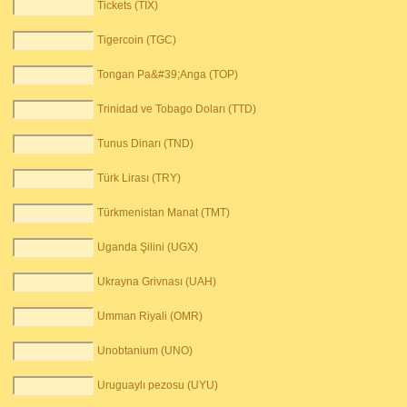
Tickets (TIX)
Tigercoin (TGC)
Tongan Pa&#39;Anga (TOP)
Trinidad ve Tobago Doları (TTD)
Tunus Dinarı (TND)
Türk Lirası (TRY)
Türkmenistan Manat (TMT)
Uganda Şilini (UGX)
Ukrayna Grivnası (UAH)
Umman Riyali (OMR)
Unobtanium (UNO)
Uruguaylı pezosu (UYU)