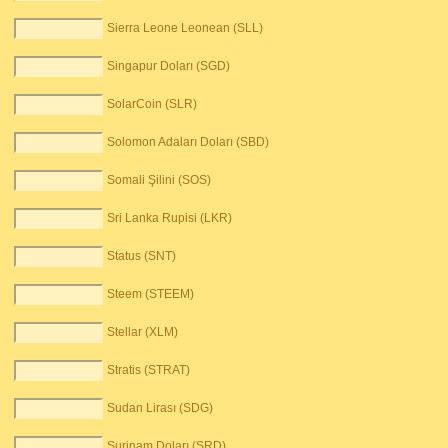
Sierra Leone Leonean (SLL)
Singapur Doları (SGD)
SolarCoin (SLR)
Solomon Adaları Doları (SBD)
Somali Şilini (SOS)
Sri Lanka Rupisi (LKR)
Status (SNT)
Steem (STEEM)
Stellar (XLM)
Stratis (STRAT)
Sudan Lirası (SDG)
Surinam Doları (SRD)