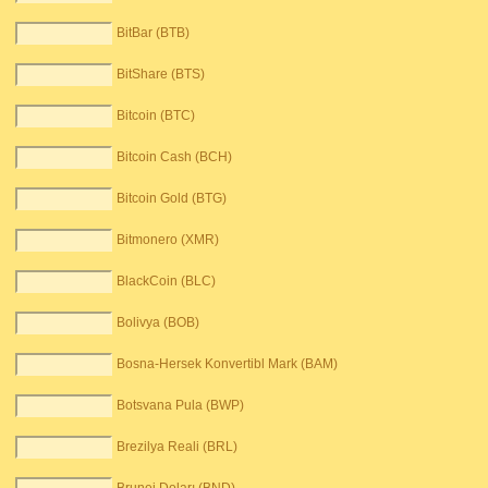
BitBar (BTB)
BitShare (BTS)
Bitcoin (BTC)
Bitcoin Cash (BCH)
Bitcoin Gold (BTG)
Bitmonero (XMR)
BlackCoin (BLC)
Bolivya (BOB)
Bosna-Hersek Konvertibl Mark (BAM)
Botsvana Pula (BWP)
Brezilya Reali (BRL)