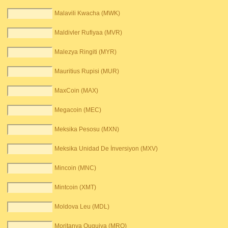
Malavili Kwacha (MWK)
Maldivler Rufiyaa (MVR)
Malezya Ringiti (MYR)
Mauritius Rupisi (MUR)
MaxCoin (MAX)
Megacoin (MEC)
Meksika Pesosu (MXN)
Meksika Unidad De İnversiyon (MXV)
Mincoin (MNC)
Mintcoin (XMT)
Moldova Leu (MDL)
Moritanya Ouguiya (MRO)