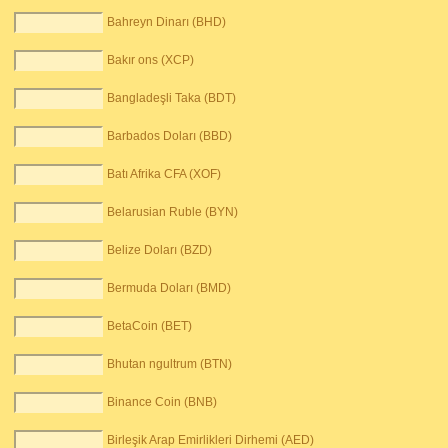
Bahreyn Dinarı (BHD)
Bakır ons (XCP)
Bangladeşli Taka (BDT)
Barbados Doları (BBD)
Batı Afrika CFA (XOF)
Belarusian Ruble (BYN)
Belize Doları (BZD)
Bermuda Doları (BMD)
BetaCoin (BET)
Bhutan ngultrum (BTN)
Binance Coin (BNB)
Birleşik Arap Emirlikleri Dirhemi (AED)