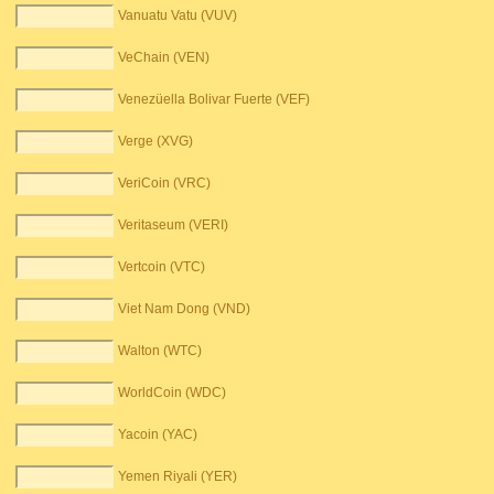
Vanuatu Vatu (VUV)
VeChain (VEN)
Venezüella Bolivar Fuerte (VEF)
Verge (XVG)
VeriCoin (VRC)
Veritaseum (VERI)
Vertcoin (VTC)
Viet Nam Dong (VND)
Walton (WTC)
WorldCoin (WDC)
Yacoin (YAC)
Yemen Riyali (YER)