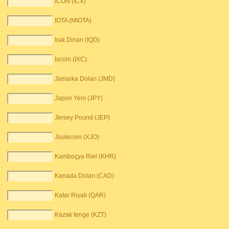
ICON (ICX)
IOTA (MIOTA)
Irak Dinarı (IQD)
Ixcoin (IXC)
Jamaika Doları (JMD)
Japon Yeni (JPY)
Jersey Pound (JEP)
Joulecoin (XJO)
Kamboçya Riel (KHR)
Kanada Doları (CAD)
Katar Riyali (QAR)
Kazak tenge (KZT)