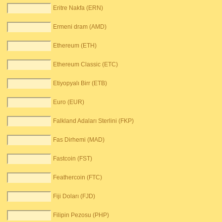
Eritre Nakfa (ERN)
Ermeni dram (AMD)
Ethereum (ETH)
Ethereum Classic (ETC)
Etiyopyalı Birr (ETB)
Euro (EUR)
Falkland Adaları Sterlini (FKP)
Fas Dirhemi (MAD)
Fastcoin (FST)
Feathercoin (FTC)
Fiji Doları (FJD)
Filipin Pezosu (PHP)