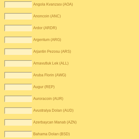
Angola Kvanzası (AOA)
Anoncoin (ANC)
Ardor (ARDR)
Argentum (ARG)
Arjantin Pezosu (ARS)
Arnavutluk Lek (ALL)
Aruba Florin (AWG)
Augur (REP)
Auroracoin (AUR)
Avustralya Doları (AUD)
Azerbaycan Manatı (AZN)
Bahama Doları (BSD)