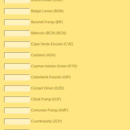
Brunei Doları (BND)
Bulgar Levası (BGN)
Burundi Frangı (BIF)
Bytecoin (BCN) (BCN)
Cape Verde Escudo (CVE)
Cardano (ADA)
Cayman Adaları Doları (KYD)
Cebelitarık Poundu (GIP)
Cezayir Dinarı (DZD)
Cibuti Frangı (DJF)
Comorian Frangı (KMF)
Counterparty (ZCP)