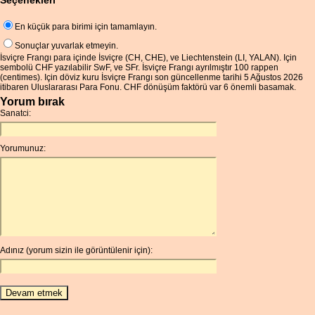
Seçenekleri
En küçük para birimi için tamamlayın.
Sonuçlar yuvarlak etmeyin.
İsviçre Frangı para içinde İsviçre (CH, CHE), ve Liechtenstein (LI, YALAN). Için
sembolü CHF yazılabilir SwF, ve SFr. İsviçre Frangı ayrılmıştır 100 rappen
(centimes). Için döviz kuru İsviçre Frangı son güncellenme tarihi 5 Ağustos 2026
itibaren Uluslararası Para Fonu. CHF dönüşüm faktörü var 6 önemli basamak.
Yorum bırak
Sanatci:
Yorumunuz:
Adınız (yorum sizin ile görüntülenir için):