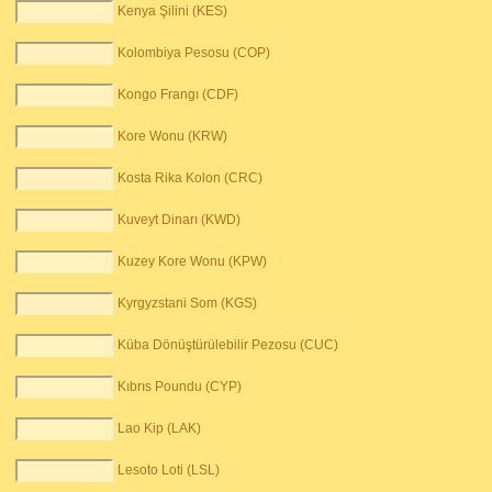
Kenya Şilini (KES)
Kolombiya Pesosu (COP)
Kongo Frangı (CDF)
Kore Wonu (KRW)
Kosta Rika Kolon (CRC)
Kuveyt Dinarı (KWD)
Kuzey Kore Wonu (KPW)
Kyrgyzstani Som (KGS)
Küba Dönüştürülebilir Pezosu (CUC)
Kıbrıs Poundu (CYP)
Lao Kip (LAK)
Lesoto Loti (LSL)