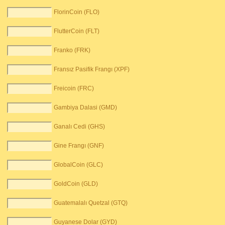
FlorinCoin (FLO)
FlutterCoin (FLT)
Franko (FRK)
Fransız Pasifik Frangı (XPF)
Freicoin (FRC)
Gambiya Dalasi (GMD)
Ganalı Cedi (GHS)
Gine Frangı (GNF)
GlobalCoin (GLC)
GoldCoin (GLD)
Guatemalalı Quetzal (GTQ)
Guyanese Dolar (GYD)