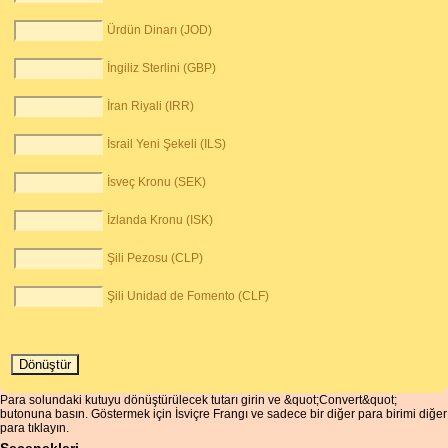
Ürdün Dinarı (JOD)
İngiliz Sterlini (GBP)
İran Riyali (IRR)
İsrail Yeni Şekeli (ILS)
İsveç Kronu (SEK)
İzlanda Kronu (ISK)
Şili Pezosu (CLP)
Şili Unidad de Fomento (CLF)
Para solundaki kutuyu dönüştürülecek tutarı girin ve &quot;Convert&quot;
butonuna basın. Göstermek için İsviçre Frangı ve sadece bir diğer para birimi diğer
para tıklayın.