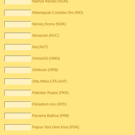
Nijerya Nairası (NGN)
Nikaragualı Cordoba Oro (NIO)
Norveç Kronu (NOK)
Novacoin (NVC)
Nxt (NXT)
OmiseGO (OMG)
Orbitcoin (ORB)
Orta Afrika CFA (XAF)
Pakistan Rupisi (PKR)
Palladium ons (XPD)
Panama Balboa (PAB)
Papua Yeni Gine Kina (PGK)