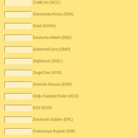
CraftCoin (XCC)
Danimarka Kronu (DKK)
Dash (DASH)
Deutsche eMark (DEE)
DiamondCoins (DMD)
Digitalcoin (DGC)
DogeCoin (XDG)
Dominik Pezosu (DOP)
Doğu Karayip Doları (XCD)
EOS (EOS)
Electronic Gulden (EFL)
Endonezya Rupiah (IDR)