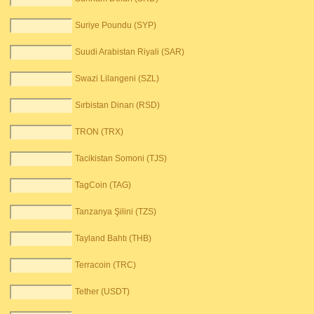
Suriye Poundu (SYP)
Suudi Arabistan Riyali (SAR)
Swazi Lilangeni (SZL)
Sırbistan Dinarı (RSD)
TRON (TRX)
Tacikistan Somoni (TJS)
TagCoin (TAG)
Tanzanya Şilini (TZS)
Tayland Bahtı (THB)
Terracoin (TRC)
Tether (USDT)