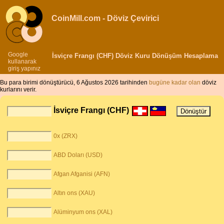
CoinMill.com - Döviz Çevirici
Google
İsviçre Frangı (CHF) Döviz Kuru Dönüşüm Hesaplama
kullanarak
giriş yapınız
Bu para birimi dönüştürücü, 6 Ağustos 2026 tarihinden
bugüne kadar olan
döviz
kurlarını verir.
İsviçre Frangı (CHF)
0x (ZRX)
ABD Doları (USD)
Afgan Afganisi (AFN)
Altın ons (XAU)
Alüminyum ons (XAL)