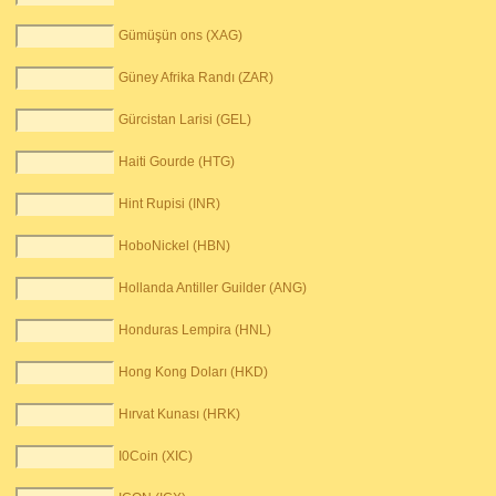
Gümüşün ons (XAG)
Güney Afrika Randı (ZAR)
Gürcistan Larisi (GEL)
Haiti Gourde (HTG)
Hint Rupisi (INR)
HoboNickel (HBN)
Hollanda Antiller Guilder (ANG)
Honduras Lempira (HNL)
Hong Kong Doları (HKD)
Hırvat Kunası (HRK)
I0Coin (XIC)