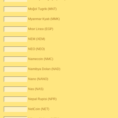
Moğol Tugrik (MNT)
Myanmar Kyatı (MMK)
Mısır Lirası (EGP)
NEM (XEM)
NEO (NEO)
Namecoin (NMC)
Namibya Doları (NAD)
Nano (NANO)
Nas (NAS)
Nepal Rupisi (NPR)
NetCoin (NET)