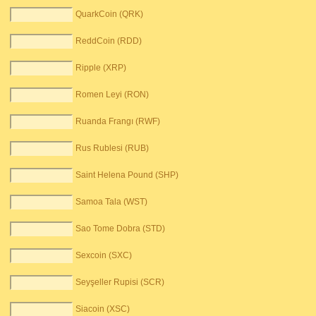
QuarkCoin (QRK)
ReddCoin (RDD)
Ripple (XRP)
Romen Leyi (RON)
Ruanda Frangı (RWF)
Rus Rublesi (RUB)
Saint Helena Pound (SHP)
Samoa Tala (WST)
Sao Tome Dobra (STD)
Sexcoin (SXC)
Seyşeller Rupisi (SCR)
Siacoin (XSC)